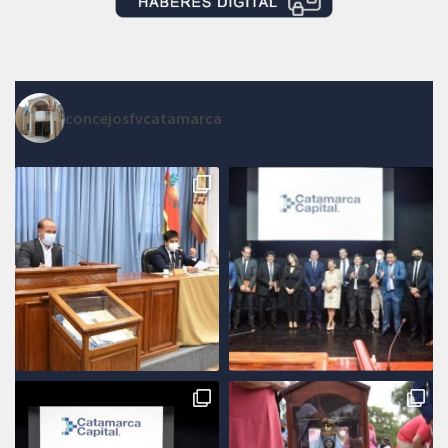
concejosfvcatamarca