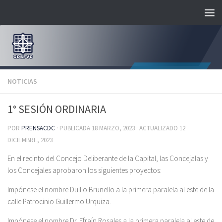
Saltar al contenido
NOTICIAS
1° SESIÓN ORDINARIA
POR
PRENSACDC
· PUBLICADA
18 MARZO, 2023
· ACTUALIZADO
12
DICIEMBRE, 2023
En el recinto del Concejo Deliberante de la Capital, las Concejalas y
los Concejales aprobaron los siguientes proyectos:
Impónese el nombre Duilio Brunello a la primera paralela al este de la
calle Patrocinio Guillermo Urquiza.
Impónese el nombre Dr. Efraín Rosales a la primera paralela al este de