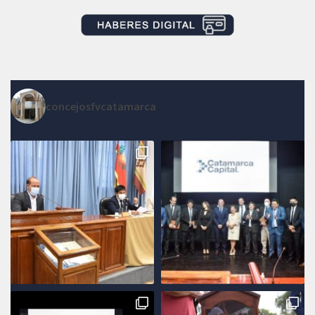
concejosfvcatamarca