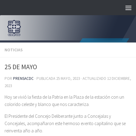
Saltar al contenido
NOTICIAS
25 DE MAYO
POR
PRENSACDC
· PUBLICADA
25 MAYO, 2023
· ACTUALIZADO
12 DICIEMBRE,
2023
Hoy se vivió la fiesta de la Patria en la Plaza de la estación con un
colorido celeste y blanco que nos caracteriza.
El Presidente del Concejo Deliberante junto a Concejalas y
Concejales, acompañaron este hermoso evento capitalino que se
reinventa año a año.