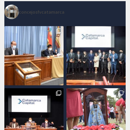
concejosfvcatamarca