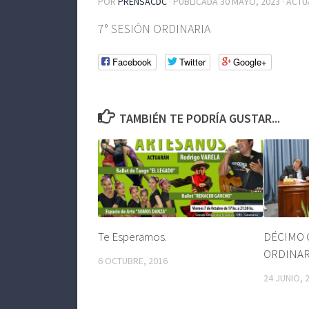
POR
PRENSACDC
· PUBLICADA
30 MAYO, 2023
· ACT
7° SESIÓN ORDINARIA
Facebook
Twitter
Google+
TAMBIÉN TE PODRÍA GUSTAR...
Te Esperamos.
DÉCIMO 
ORDINAR
6 OCTUBRE, 2016
24 JUNIO, 