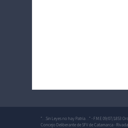
“…Sin Leyes no hay Patria…” - F.M.E 09/07/1853 Ord
Concejo Deliberante de SFV de Catamarca - Rivada