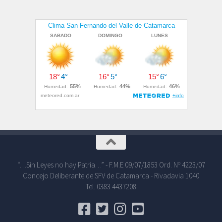
“…Sin Leyes no hay Patria…” - F.M.E 09/07/1853 Ord. Nº 4223/07
Concejo Deliberante de SFV de Catamarca - Rivadavia 1040
Tel. 0383 4437208