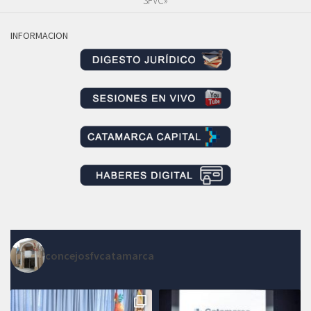
SFVC»
INFORMACION
concejosfvcatamarca