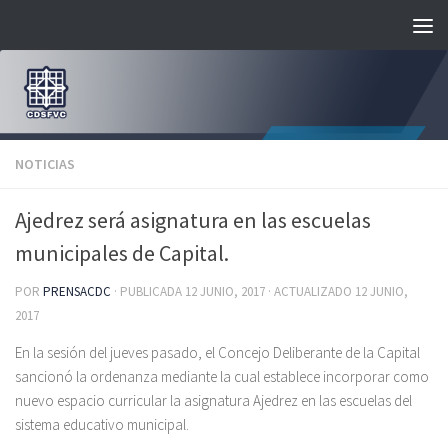
Saltar al contenido
NOTICIAS
Ajedrez será asignatura en las escuelas
municipales de Capital.
POR
PRENSACDC
· PUBLICADA
12 JUNIO, 2017
· ACTUALIZADO
12 JUNIO,
2017
En la sesión del jueves pasado, el Concejo Deliberante de la Capital
sancionó la ordenanza mediante la cual establece incorporar como
nuevo espacio curricular la asignatura Ajedrez en las escuelas del
sistema educativo municipal.