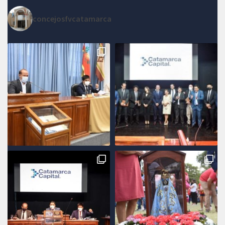
concejosfvcatamarca