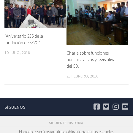
“Aniversario 335 de la
fundación de SFVC”
10 JULIO, 2018
Charla sobre funciones
administrativas y legislativas
del CD.
25 FEBRERO, 2016
SÍGUENOS
SIGUIENTE HISTORIA
El ajedrez será asignatura obligatoria en las escuelas