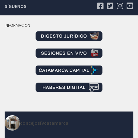
SÍGUENOS
INFORMACION
concejosfvcatamarca