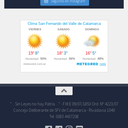
Seguinos en Instagram
“…Sin Leyes no hay Patria…” - F.M.E 09/07/1853 Ord. Nº 4223/07
Concejo Deliberante de SFV de Catamarca - Rivadavia 1040
Tel. 0383 4437208