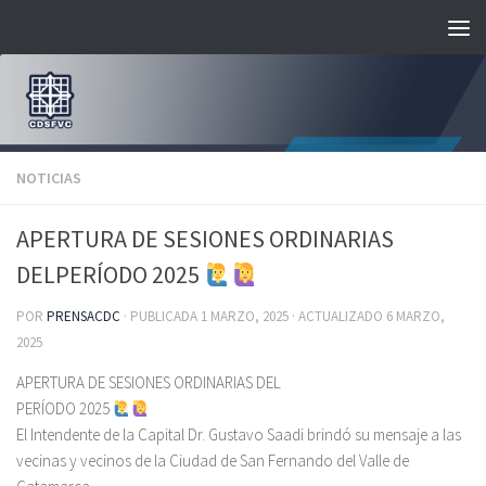
Saltar al contenido
NOTICIAS
APERTURA DE SESIONES ORDINARIAS
DELPERÍODO 2025
POR
PRENSACDC
· PUBLICADA
1 MARZO, 2025
· ACTUALIZADO
6 MARZO,
2025
APERTURA DE SESIONES ORDINARIAS DEL
PERÍODO 2025
El Intendente de la Capital Dr. Gustavo Saadi brindó su mensaje a las
vecinas y vecinos de la Ciudad de San Fernando del Valle de