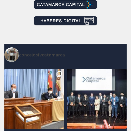
concejosfvcatamarca