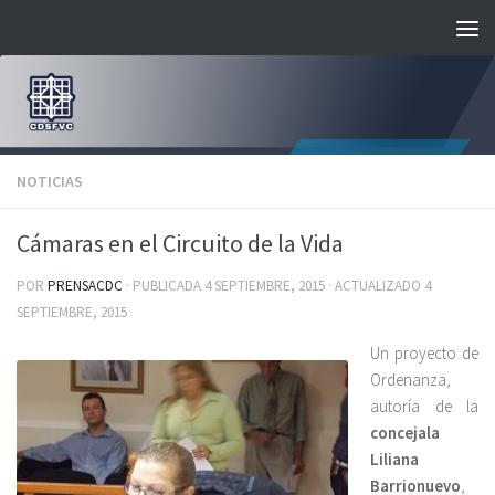
Saltar al contenido
NOTICIAS
Cámaras en el Circuito de la Vida
POR
PRENSACDC
· PUBLICADA
4 SEPTIEMBRE, 2015
· ACTUALIZADO
4
SEPTIEMBRE, 2015
Un proyecto de
Ordenanza,
autoría de la
concejala
Liliana
Barrionuevo
,