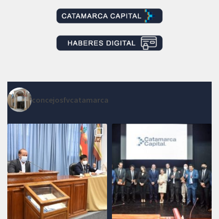
concejosfvcatamarca