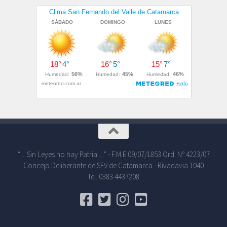
“…Sin Leyes no hay Patria…” - F.M.E 09/07/1853 Ord. Nº 4223/07
Concejo Deliberante de SFV de Catamarca - Rivadavia 1040
Tel. 0383 4437208