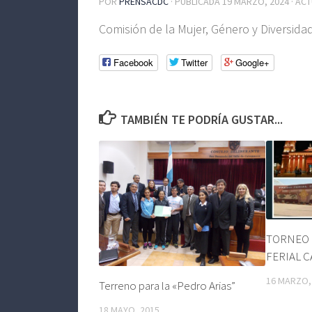
POR
PRENSACDC
· PUBLICADA
19 MARZO, 2024
· AC
Comisión de la Mujer, Género y Diversida
Facebook
Twitter
Google+
TAMBIÉN TE PODRÍA GUSTAR...
TORNEO 
FERIAL 
16 MARZO,
Terreno para la «Pedro Arias”
18 MAYO, 2015