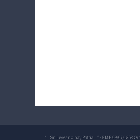
“…Sin Leyes no hay Patria…” - F.M.E 09/07/1853 Ord