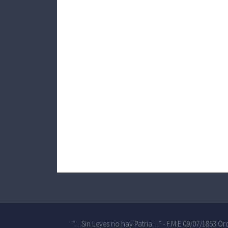
“…Sin Leyes no hay Patria…” - F.M.E 09/07/1853 Ord