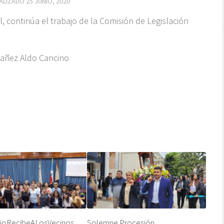
UALIZADO
25 JUNIO, 2020
l, continúa el trabajo de la Comisión de Legislación
bañez Aldo Cancino
joRecibeALosVecinos
Solemne Procesión