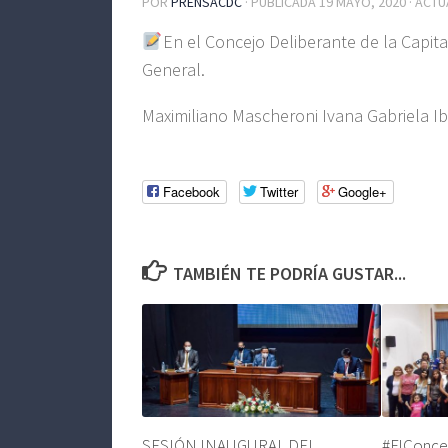
POR
PRENSACDC
· PUBLICADA
19 MAYO, 2020
· ACT
En el Concejo Deliberante de la Capita
General.
Maximiliano Mascheroni Ivana Gabriela I
Facebook
Twitter
Google+
TAMBIÉN TE PODRÍA GUSTAR...
SESIÓN INAUGURAL DEL
#ElConce