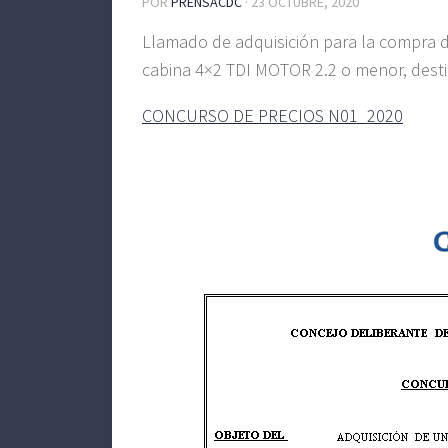
POR
PRENSACDC
·
23 OCTUBRE, 2020
Llamado de adquisición para la compra 
cabina 4×2 TDI MOTOR 2.2 o menor, dest
CONCURSO DE PRECIOS N01_2020