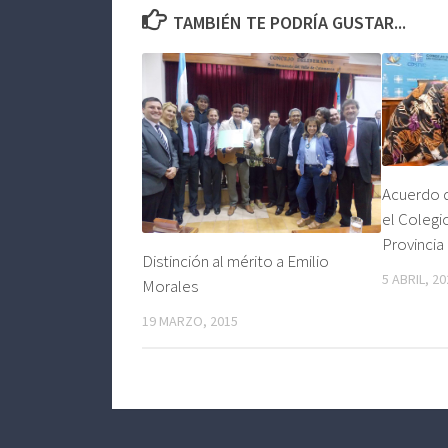
TAMBIÉN TE PODRÍA GUSTAR...
Acuerdo 
el Colegi
Provincia
Distinción al mérito a Emilio
5 ABRIL, 20
Morales
19 MARZO, 2015