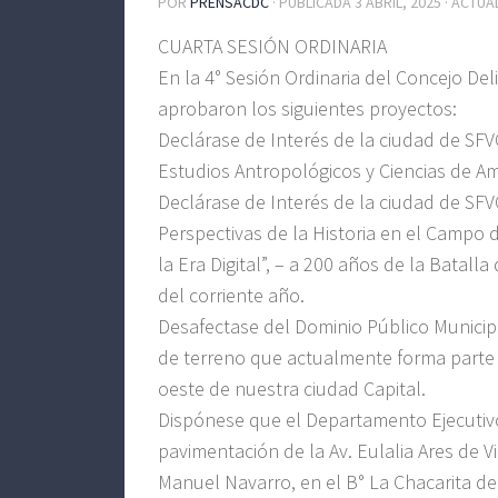
POR
PRENSACDC
· PUBLICADA
3 ABRIL, 2025
· ACTUA
CUARTA SESIÓN ORDINARIA
En la 4° Sesión Ordinaria del Concejo Del
aprobaron los siguientes proyectos:
Declárase de Interés de la ciudad de SFV
Estudios Antropológicos y Ciencias de A
Declárase de Interés de la ciudad de SFV
Perspectivas de la Historia en el Campo d
la Era Digital”, – a 200 años de la Batalla
del corriente año.
Desafectase del Dominio Público Municipal
de terreno que actualmente forma parte 
oeste de nuestra ciudad Capital.
Dispónese que el Departamento Ejecutivo
pavimentación de la Av. Eulalia Ares de Vi
Manuel Navarro, en el B° La Chacarita del