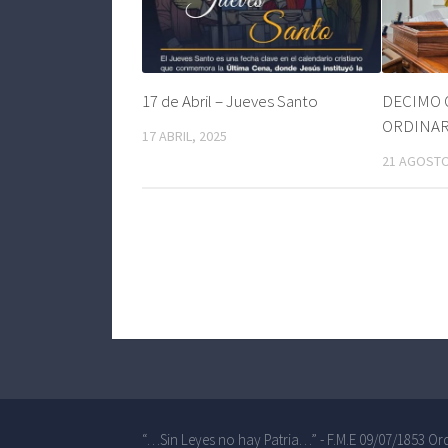
17 de Abril – Jueves Santo
DECIMO 
ORDINAR
17 ABRIL, 2025
21 AGOSTO
“…Sin Leyes no hay Patria…” - F.M.E 09/07/1853 Ord