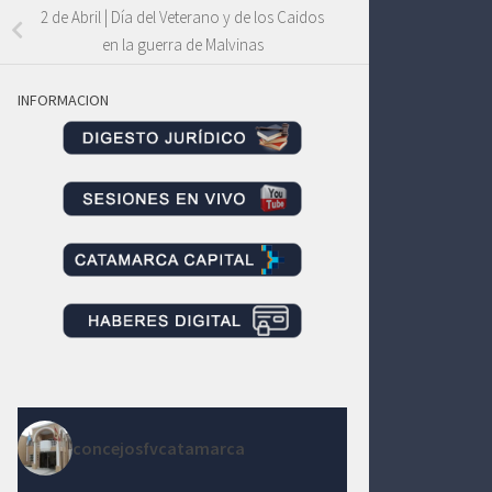
2 de Abril | Día del Veterano y de los Caidos
en la guerra de Malvinas
INFORMACION
concejosfvcatamarca