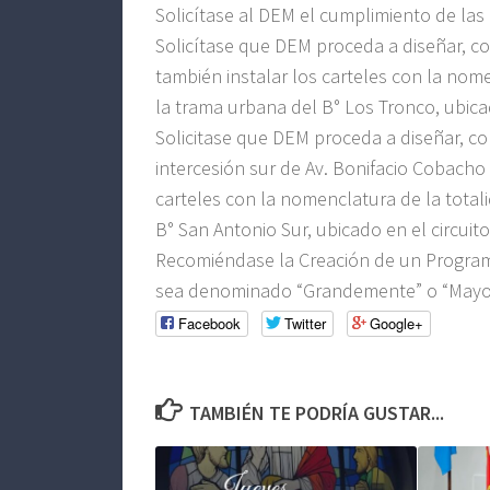
Solicítase al DEM el cumplimiento de la
Solicítase que DEM proceda a diseñar, cons
también instalar los carteles con la nom
la trama urbana del B° Los Tronco, ubicad
Solicitase que DEM proceda a diseñar, const
intercesión sur de Av. Bonifacio Cobacho 
carteles con la nomenclatura de la total
B° San Antonio Sur, ubicado en el circuito
Recomiéndase la Creación de un Program
sea denominado “Grandemente” o “Mayorm
Facebook
Twitter
Google+
TAMBIÉN TE PODRÍA GUSTAR...