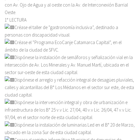
con Av. Ojo de Agua y al oeste con la Av. de Interconexión Barrial
Oeste.
1° LECTURA
Créase el taller de “gastronomía inclusiva”, destinado a
personas con discapacidad visual.
Créase el “Programa EcoCanje Catamarca Capital”, en el
ámbito de la ciudad de SFVC.
Dispónese la instalación de semáforos y señalización vial en la
intersección de Av. Los Minerales y Av. Manuel Martí, ubicada en el
sector sur-oeste de esta ciudad capital.
Dispónese el arreglo y refacción integral de desagües pluviales,
calles y alcantarillas del B° Los Médanos en el sector sur este, de esta
ciudad capital.
Dispónese la intervención integral y obra de urbanización e
infraestructura de los B° 25 v.v Lic. 27/04, 40 v.v Lic. 26/04, 47 v.v Lic.
97/04, en el sector norte de esta ciudad capital.
Dispónese la instalación de luminarias Led en el B° 20 de Marzo,
ubicado en la zona Sur de esta ciudad capital.
Crease el registro informático Municipal de denuncias de