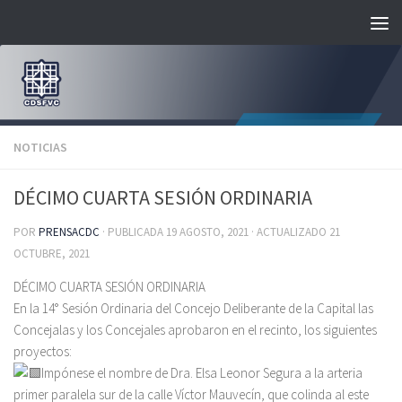
Saltar al contenido
NOTICIAS
DÉCIMO CUARTA SESIÓN ORDINARIA
POR
PRENSACDC
· PUBLICADA
19 AGOSTO, 2021
· ACTUALIZADO
21
OCTUBRE, 2021
DÉCIMO CUARTA SESIÓN ORDINARIA
En la 14° Sesión Ordinaria del Concejo Deliberante de la Capital las
Concejalas y los Concejales aprobaron en el recinto, los siguientes
proyectos:
Impónese el nombre de Dra. Elsa Leonor Segura a la arteria
primer paralela sur de la calle Víctor Mauvecín, que colinda al este