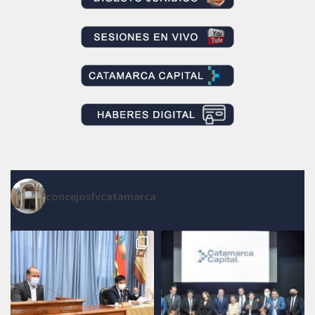
concejosfvcatamarca