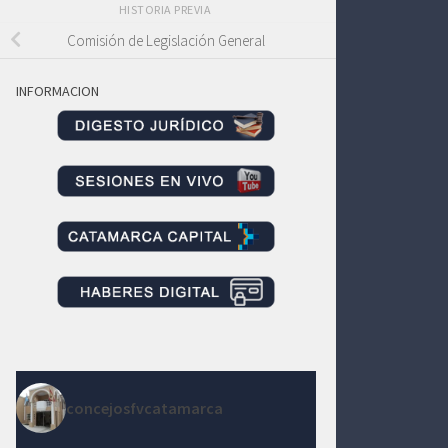
HISTORIA PREVIA
Comisión de Legislación General
INFORMACION
concejosfvcatamarca