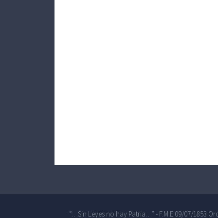
“…Sin Leyes no hay Patria…” - F.M.E 09/07/1853 Ord