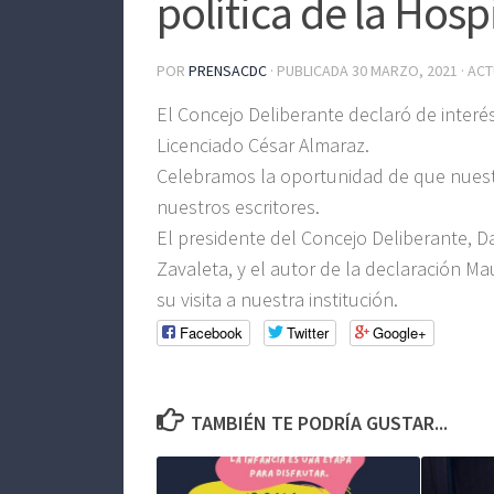
política de la Hosp
POR
PRENSACDC
· PUBLICADA
30 MARZO, 2021
· AC
El Concejo Deliberante declaró de interés 
Licenciado César Almaraz.
Celebramos la oportunidad de que nuestr
nuestros escritores.
El presidente del Concejo Deliberante, D
Zavaleta, y el autor de la declaración M
su visita a nuestra institución.
Facebook
Twitter
Google+
TAMBIÉN TE PODRÍA GUSTAR...