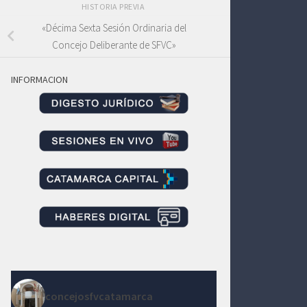
HISTORIA PREVIA
«Décima Sexta Sesión Ordinaria del
Concejo Deliberante de SFVC»
INFORMACION
concejosfvcatamarca