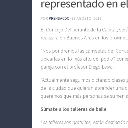
representado en e
POR
PRENSACDC
·
13 AGOSTO, 2018
El Concejo Deliberante de la Capital, se
realizará en Buenos Aires en los próximos
”Nos pondremos las camisetas del Concej
ubicarlas en lo más alto del podio”, com
pareja con el profesor Diego Leiva.
”Actualmente seguimos dictando clases gr
de la ciudad que quieran aprender una da
queremos que más personas se sumen a un
Súmate a los talleres de baile
Los talleres son gratuitos, están destinado 