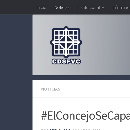
Inicio
Noticias
Institucional
Informac
Saltar al contenido
NOTICIAS
#ElConcejoSeCapa