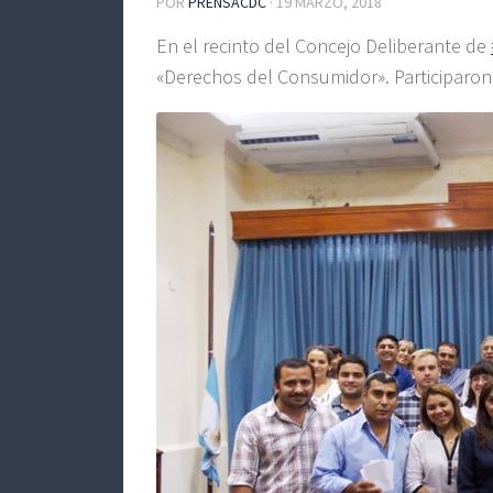
POR
PRENSACDC
·
19 MARZO, 2018
En el recinto del Concejo Deliberante de
«Derechos del Consumidor». Participaron 