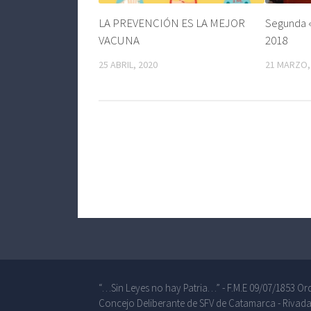
LA PREVENCIÓN ES LA MEJOR
Segunda «
VACUNA
2018
25 ABRIL, 2020
21 MARZO,
“…Sin Leyes no hay Patria…” - F.M.E 09/07/1853 Ord
Concejo Deliberante de SFV de Catamarca - Rivada