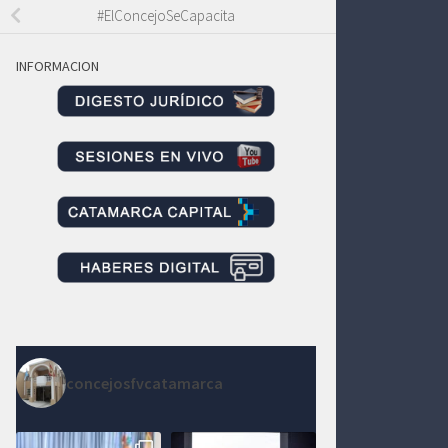
#ElConcejoSeCapacita
INFORMACION
concejosfvcatamarca