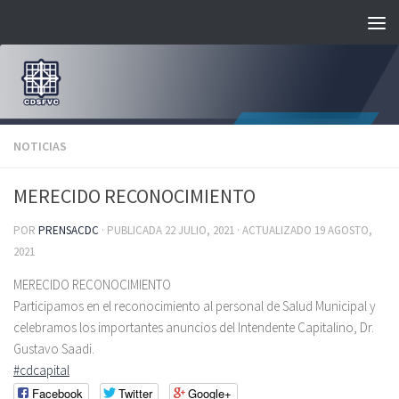
Saltar al contenido
NOTICIAS
MERECIDO RECONOCIMIENTO
POR
PRENSACDC
· PUBLICADA
22 JULIO, 2021
· ACTUALIZADO
19 AGOSTO,
2021
MERECIDO RECONOCIMIENTO
Participamos en el reconocimiento al personal de Salud Municipal y
celebramos los importantes anuncios del Intendente Capitalino, Dr.
Gustavo Saadi.
#cdcapital
Facebook
Twitter
Google+