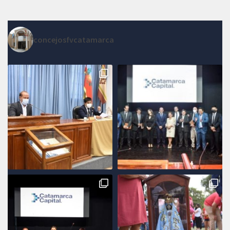
concejosfvcatamarca