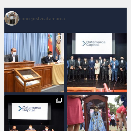
concejosfvcatamarca