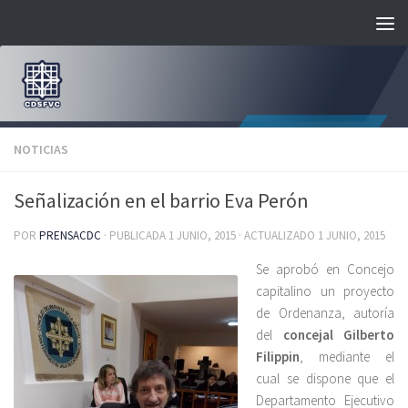
Saltar al contenido
NOTICIAS
Señalización en el barrio Eva Perón
POR
PRENSACDC
· PUBLICADA
1 JUNIO, 2015
· ACTUALIZADO
1 JUNIO, 2015
Se aprobó en Concejo
capitalino un proyecto
de Ordenanza, autoría
del
concejal Gilberto
Filippin
, mediante el
cual se dispone que el
Departamento Ejecutivo