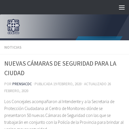
Saltar al contenido
NOTICIAS
NUEVAS CÁMARAS DE SEGURIDAD PARA LA
CIUDAD
POR
PRENSACDC
· PUBLICADA
19 FEBRERO, 2020
· ACTUALIZADO
26
FEBRERO, 2020
Los Concejales acompañaron al Intendente y a la Secretaria de
Protección Ciudadana al Centro de Monitoreo dónde se
presentaron 50 nuevas Cámaras de Seguridad con las que se
trabajarán en conjunto con la Policía de la Provincia para brindar al