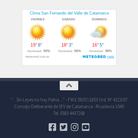
“…Sin Leyes no hay Patria…” - F.M.E 09/07/1853 Ord. Nº 4223/07
Concejo Deliberante de SFV de Catamarca - Rivadavia 1040
Tel. 0383 4437208