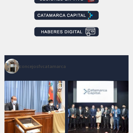
concejosfvcatamarca