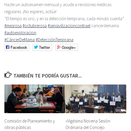
Hazte un autoexamen mensual y acude a revisiones médicas
regulares. ¡No esperes, actúa!
“El tiempo es oro, y en la detección temprana, cada minuto cuenta”
#mesrosa
#octubrerosa
#sensivilizacioncontrael
cancerdemama
#autoexploracion
#CáncerDeMama
#DetecciónTemprana
Facebook
Twitter
Google+
TAMBIÉN TE PODRÍA GUSTAR...
Comisión de Planeamiento y
«Vigésima Novena Sesión
obras públicas
Ordinaria del Concejo