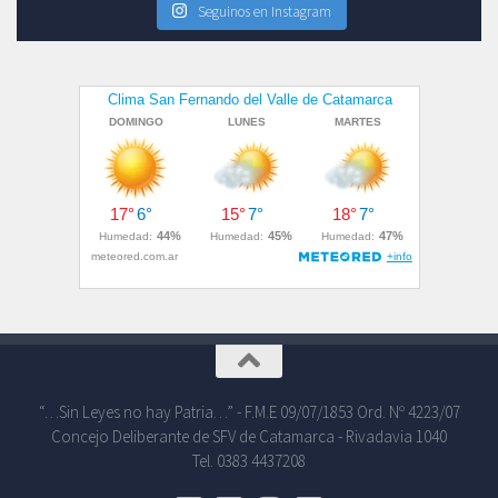
Seguinos en Instagram
“…Sin Leyes no hay Patria…” - F.M.E 09/07/1853 Ord. Nº 4223/07
Concejo Deliberante de SFV de Catamarca - Rivadavia 1040
Tel. 0383 4437208