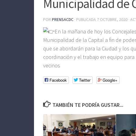
Municipalidad de C
POR
PRENSACDC
· PUBLICADA
7 OCTUBRE, 2020
· A
En la mañana de hoy los Concejales
Municipalidad de la Capital a fin de pode
que se abordarán para la Ciudad y los 
coordinación y el trabajo en equipo para 
vecinos
Facebook
Twitter
Google+
TAMBIÉN TE PODRÍA GUSTAR...