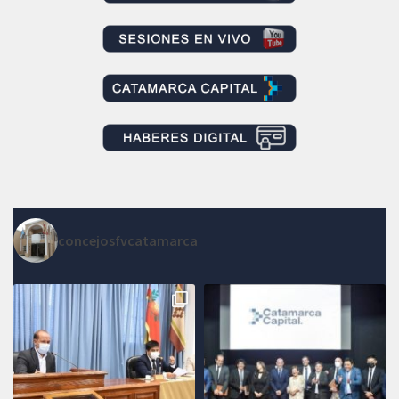
concejosfvcatamarca