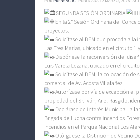
POR
PRENSACDC
· PUBLICADA
12 MARZO, 2026
· AC
SEGUNDA SESIÓN ORDINARIA
En la 2° Sesión Ordinaria del Concej
proyectos:
Solicítase al DEM que proceda a la i
Las Tres Marías, ubicado en el circuito 1 
Dispónese la reconversión del diseño
Luis Varela Lezana, ubicado en el circuito
Solicítase al DEM, la colocación de 
comercial de Av. Acosta Villafañez
Autorízase por vía de excepción el p
propiedad del Sr. Iván, Ariel Rasgido, ide
Declárase de Interés Municipal la lab
Brigada de Lucha contra incendios Fores
incendios en el Parque Nacional Los Aler
Otórguese la Distinción de Vecino D