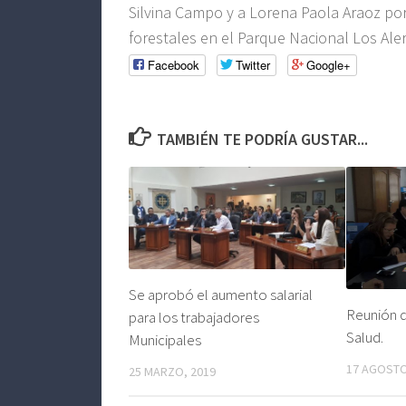
Silvina Campo y a Lorena Paola Araoz por
forestales en el Parque Nacional Los Ale
Facebook
Twitter
Google+
TAMBIÉN TE PODRÍA GUSTAR...
Se aprobó el aumento salarial
Reunión d
para los trabajadores
Salud.
Municipales
17 AGOSTO
25 MARZO, 2019