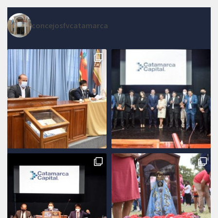
concejosfvcatamarca