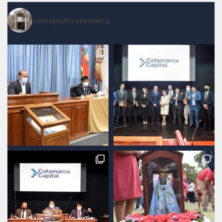
concejosfvcatamarca