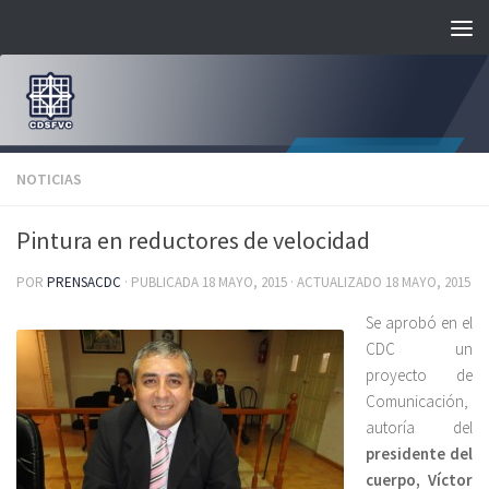
Saltar al contenido
NOTICIAS
Pintura en reductores de velocidad
POR
PRENSACDC
· PUBLICADA
18 MAYO, 2015
· ACTUALIZADO
18 MAYO, 2015
Se aprobó en el
CDC un
proyecto de
Comunicación,
autoría del
presidente del
cuerpo, Víctor