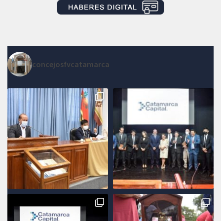
concejosfvcatamarca