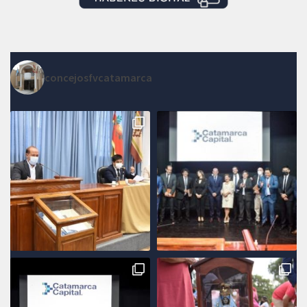
concejosfvcatamarca