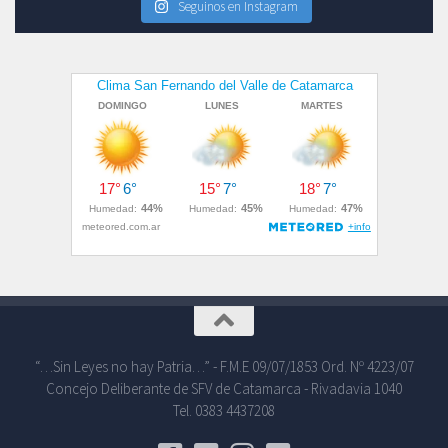
Seguinos en Instagram
“…Sin Leyes no hay Patria…” - F.M.E 09/07/1853 Ord. Nº 4223/07
Concejo Deliberante de SFV de Catamarca - Rivadavia 1040
Tel. 0383 4437208