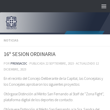
Saltar al contenido
NOTICIAS
16º SESION ORDINARIA
POR
PRENSACDC
· PUBLICADA
22 SEPTIEMBRE, 2023
· ACTUALIZADO
12
DICIEMBRE, 2023
En el recinto del Concejo Deliberante de la Capital, las Concejalas y
los Concejales aprobaron los siguientes proyectos:
Otórgase Distinción al Mérito San Fernando al Staff de “Zona Fight”,
plataforma digital de los deportes de contacto.
Otórguese Distinción al Mérito San Fernando a la Sra. Sandra del