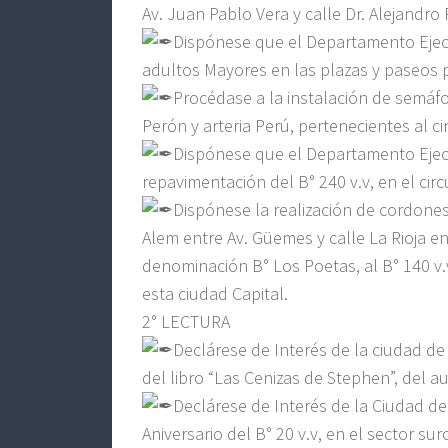
Av. Juan Pablo Vera y calle Dr. Alejandro 
Dispónese que el Departamento Ejecu
adultos Mayores en las plazas y paseos p
Procédase a la instalación de semáf
Perón y arteria Perú, pertenecientes al ci
Dispónese que el Departamento Ejecu
repavimentación del B° 240 v.v, en el circ
Dispónese la realización de cordones
Alem entre Av. Güemes y calle La Rioja en
denominación B° Los Poetas, al B° 140 v.v
esta ciudad Capital.
2° LECTURA
Declárese de Interés de la ciudad d
del libro “Las Cenizas de Stephen”, del 
Declárese de Interés de la Ciudad de
Aniversario del B° 20 v.v, en el sector su