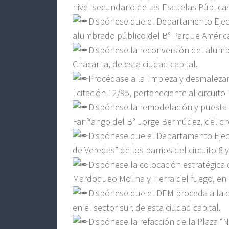
nivel secundario de las Escuelas Públicas
Dispónese que el Departamento Ejecu
alumbrado público del B° Parque América, 
Dispónese la reconversión del alumbr
Chacarita, de esta ciudad capital.
Procédase a la limpieza y desmalezami
licitación 12/95, perteneciente al circuito
Dispónese la remodelación y puesta e
Fariñango del B° Jorge Bermúdez, del circ
Dispónese que el Departamento Ejecu
de Veredas” de los barrios del circuito 8 y
Dispónese la colocación estratégica 
Mardoqueo Molina y Tierra del fuego, en el
Dispónese que el DEM proceda a la o
en el sector sur, de esta ciudad capital.
Dispónese la refacción de la Plaza “