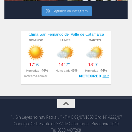
Seguinos en Instagram
“…Sin Leyes no hay Patria…” - F.M.E 09/07/1853 Ord. Nº 4223/07
Concejo Deliberante de SFV de Catamarca - Rivadavia 1040
Tel. 0383 4437208