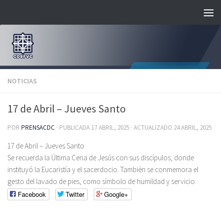
Saltar al contenido
NOTICIAS
17 de Abril – Jueves Santo
POR
PRENSACDC
· PUBLICADA
17 ABRIL, 2025
· ACTUALIZADO
24 ABRIL, 2025
17 de Abril – Jueves Santo
Se recuerda la Última Cena de Jesús con sus discípulos, donde
instituyó la Eucaristía y el sacerdocio. También se conmemora el
gesto del lavado de pies, como símbolo de humildad y servicio.
Facebook
Twitter
Google+