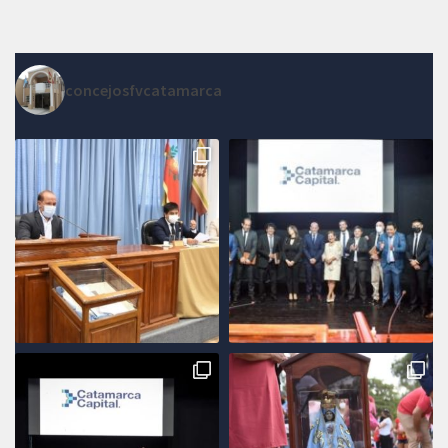
concejosfvcatamarca