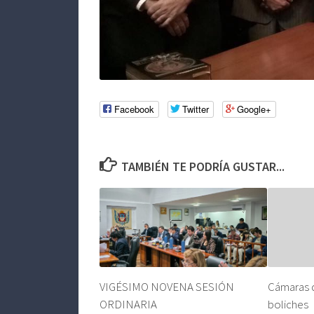
Facebook
Twitter
Google+
TAMBIÉN TE PODRÍA GUSTAR...
VIGÉSIMO NOVENA SESIÓN
Cámaras d
ORDINARIA
boliches