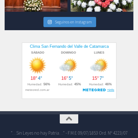
Seguinos en Instagram
“…Sin Leyes no hay Patria…” - F.M.E 09/07/1853 Ord. Nº 4223/07