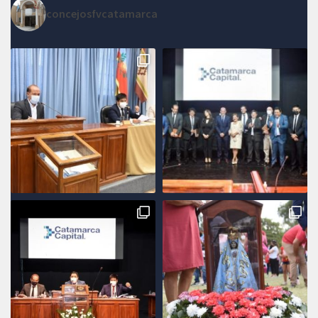
concejosfvcatamarca