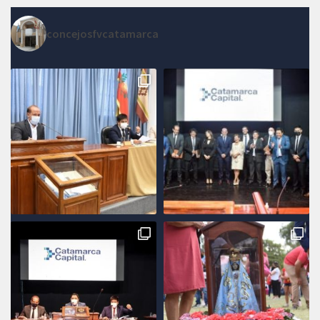
concejosfvcatamarca