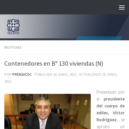
Saltar al contenido
NOTICIAS
Contenedores en Bº 130 viviendas (N)
POR
PRENSACDC
· PUBLICADA
16 JUNIO, 2015
· ACTUALIZADO
16 JUNIO,
2015
Presentado por
el
presidente
del cuerpo de
ediles, Víctor
Rodríguez
, se
aprobó un