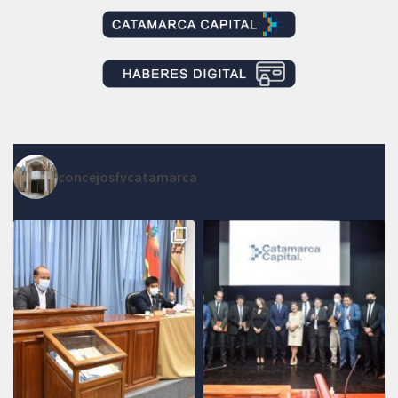
concejosfvcatamarca