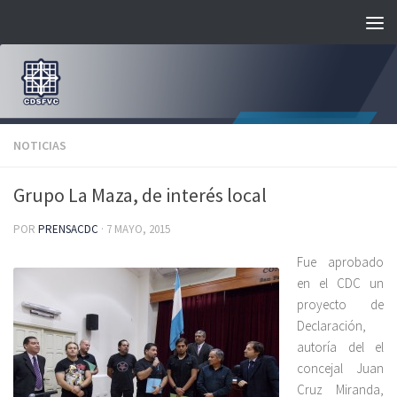
Saltar al contenido
NOTICIAS
Grupo La Maza, de interés local
POR
PRENSACDC
·
7 MAYO, 2015
Fue aprobado
en el CDC un
proyecto de
Declaración,
autoría del el
concejal Juan
Cruz Miranda,