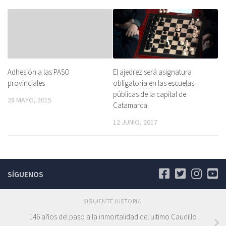
Adhesión a las PASO
El ajedrez será asignatura
provinciales
obligatoria en las escuelas
públicas de la capital de
28 MAYO, 2015
Catamarca.
12 JUNIO, 2017
SÍGUENOS
SIGUIENTE HISTORIA
146 años del paso a la inmortalidad del ultimo Caudillo