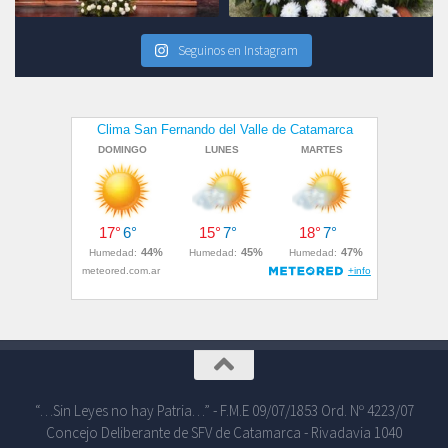
Seguinos en Instagram
“…Sin Leyes no hay Patria…” - F.M.E 09/07/1853 Ord. Nº 4223/07
Concejo Deliberante de SFV de Catamarca - Rivadavia 1040