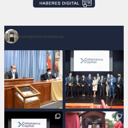
concejosfvcatamarca