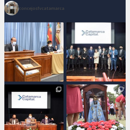
concejosfvcatamarca