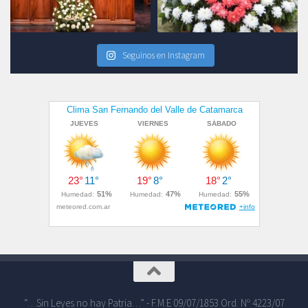
Seguinos en Instagram
“…Sin Leyes no hay Patria…” - F.M.E 09/07/1853 Ord. Nº 4223/07