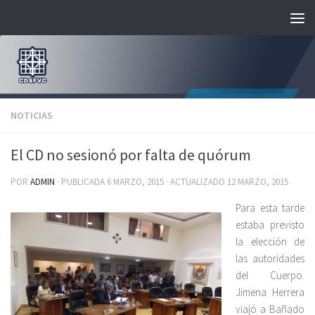
Saltar al contenido
NOTICIAS
El CD no sesionó por falta de quórum
POR
ADMIN
· PUBLICADA
6 MARZO, 2015
· ACTUALIZADO
12 MARZO, 2015
Para esta tarde
estaba previsto
la elección de
las autoridades
del Cuerpo.
Jimena Herrera
viajó a Bañado