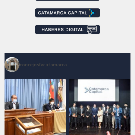
concejosfvcatamarca