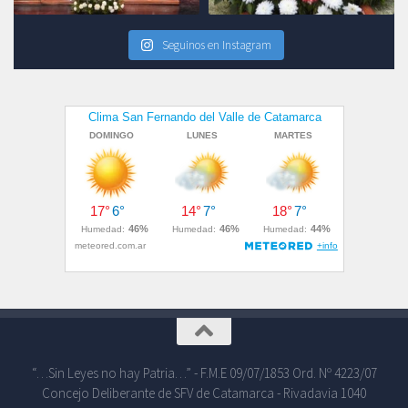
Seguinos en Instagram
“…Sin Leyes no hay Patria…” - F.M.E 09/07/1853 Ord. Nº 4223/07
Concejo Deliberante de SFV de Catamarca - Rivadavia 1040