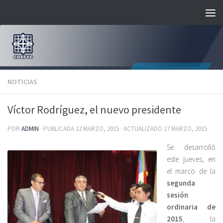
Saltar al contenido
NOTICIAS
Víctor Rodríguez, el nuevo presidente
POR
ADMIN
· PUBLICADA
12 MARZO, 2015
· ACTUALIZADO
17 MARZO, 2015
Se desarrolló
este jueves, en
el marco de la
segunda
sesión
ordinaria de
2015
, la