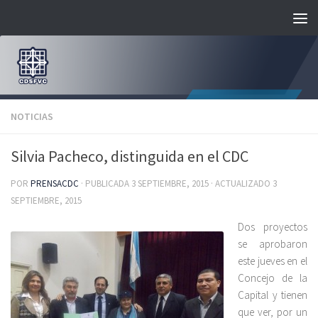
Saltar al contenido
NOTICIAS
Silvia Pacheco, distinguida en el CDC
POR
PRENSACDC
· PUBLICADA
3 SEPTIEMBRE, 2015
· ACTUALIZADO
3
SEPTIEMBRE, 2015
Dos proyectos
se aprobaron
este jueves en el
Concejo de la
Capital y tienen
que ver, por un