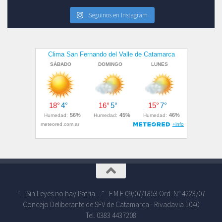
Seguinos en Instagram
“…Sin Leyes no hay Patria…” - F.M.E 09/07/1853 Ord. Nº 4223/07
Concejo Deliberante de SFV de Catamarca - Rivadavia 1040
Tel. 0383 4437208