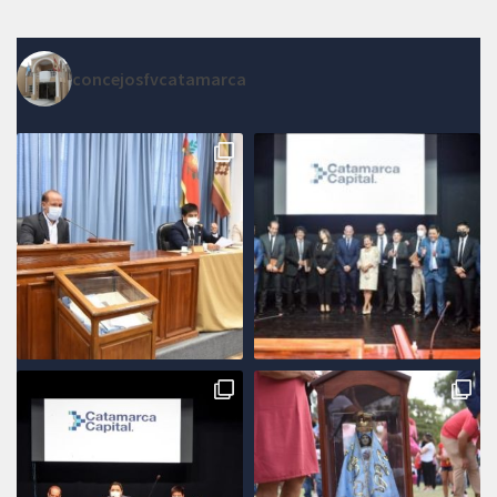
concejosfvcatamarca