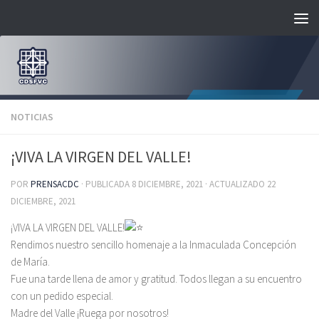
Saltar al contenido
NOTICIAS
¡VIVA LA VIRGEN DEL VALLE!
POR
PRENSACDC
· PUBLICADA
8 DICIEMBRE, 2021
· ACTUALIZADO
22
DICIEMBRE, 2021
¡VIVA LA VIRGEN DEL VALLE!
Rendimos nuestro sencillo homenaje a la Inmaculada Concepción
de María.
Fue una tarde llena de amor y gratitud. Todos llegan a su encuentro
con un pedido especial.
Madre del Valle ¡Ruega por nosotros!