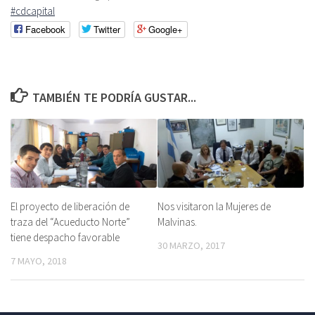
#cdcapital
Facebook
Twitter
Google+
TAMBIÉN TE PODRÍA GUSTAR...
El proyecto de liberación de
Nos visitaron la Mujeres de
traza del “Acueducto Norte”
Malvinas.
tiene despacho favorable
30 MARZO, 2017
7 MAYO, 2018