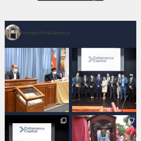
concejosfvcatamarca