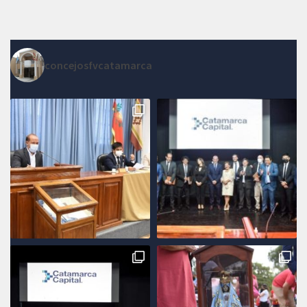
concejosfvcatamarca