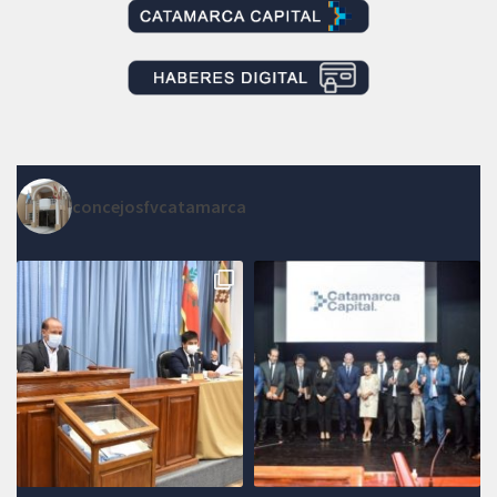
concejosfvcatamarca